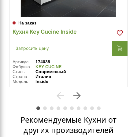
На заказ
Кухня Key Cucine Inside
Запросить цену
Артикул
174038
Фабрика
KEY CUCINE
Стиль
Современный
Страна
Италия
Модель
Inside
arrow_back
arrow_forward
Рекомендуемые Кухни от
других производителей