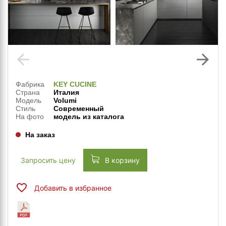
arrow_back
arrow_forward
Фабрика
KEY CUCINE
Страна
Италия
Модель
Volumi
Стиль
Современный
На фото
модель из каталога
На заказ
Запросить цену
В корзину
Добавить в избранное