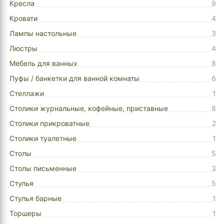
Кресла
9
Кровати
4
Лампы настольные
3
Люстры
4
Мебель для ванных
8
Пуфы / банкетки для ванной комнаты
6
Стеллажи
1
Столики журнальные, кофейные, приставные
8
Столики прикроватные
2
Столики туалетные
1
Столы
5
Столы письменные
3
Стулья
5
Стулья барные
1
Торшеры
1