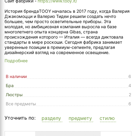
Сайт фабрики -
https://www.tooy.it/
История брендаTOOY началась в 2017 году, когда Валерия
Джакомоцци и Валерио Тидеи решили создать нечто
большее, чем просто осветительные приборы. Эта
молодая, но амбициозная компания выросла на базе
многолетнего опыта концерна Gibas, страна
происхождения которого — Италия — всегда диктовала
стандарты в мире роскоши. Сегодня фабрика занимает
уверенные позиции в премиум-сегменте, предлагая
дизайнерский взгляд на современное освещение.
Подробнее
В наличии
6
Бра
4
Люстры
2
Все предметы
6
Уточнить по:
разделу
предмету
стилю