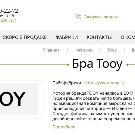
0-22-72
с: 10-18
Заказать звонок
д.10 стр.1
СКОРО В ПРОДАЖЕ
ФАБРИКИ
КОНТАКТЫ
О КО
Главная
Фабрики
Tooy
Б
Бра Tooy
Сайт фабрики -
https://www.tooy.it/
История брендаTOOY началась в 2017 
Тидеи решили создать нечто большее, 
но амбициозная компания выросла на б
происхождения которого — Италия — в
Сегодня фабрика занимает уверенные 
дизайнерский взгляд на современное 
Подробнее