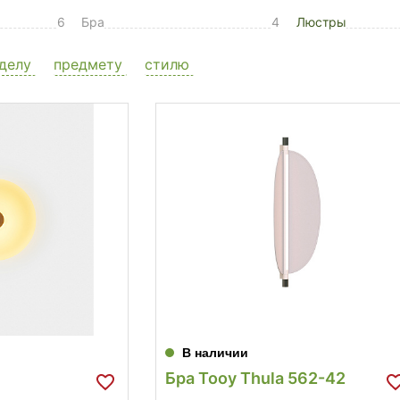
6
Бра
4
Люстры
делу
предмету
стилю
В наличии
Бра Tooy Thula 562-42