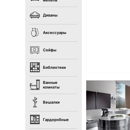
мебель
Диваны
Аксессуары
Сейфы
Библиотеки
Ванные
комнаты
Вешалки
Гардеробные