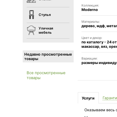
Коллекция:
Moderno
Стулья
Материалы:
дерево, мдф, метал
Уличная
мебель
Цвет и декор:
по каталогу - 24 
макассар, вяз, оре
Недавно просмотренные
Вариации:
товары
размеры индивидуа
Все просмотренные
товары
Гарант
Услуги
Оказываем весь с