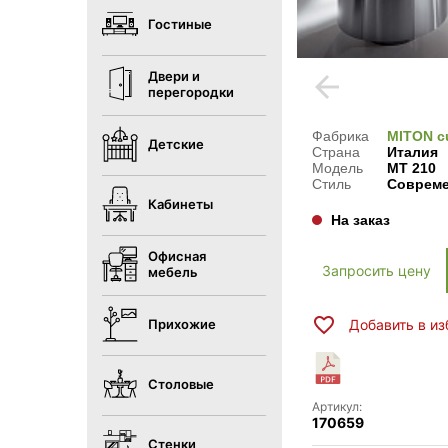
Гостиные
Двери и
arrow_back
перегородки
Фабрика
MITON c
Детские
Страна
Италия
Модель
MT 210
Стиль
Соврем
Кабинеты
На заказ
Офисная
Запросить цену
мебель
Прихожие
Добавить в и
Столовые
Артикул:
170659
Стенки