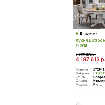
В наличии
Кухня L'ottoc
Floral
5 360 272 р.
4 187 613
р
Артикул
172941
Фабрика
L'OTT
Стиль
Соврем
Страна
Итали
Модель
Floral