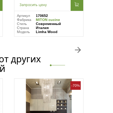
Запросить цену
Запрос
Артикул
170652
Артикул
Фабрика
MITON cucine
Фабрика
Стиль
Современный
Стиль
Страна
Италия
Страна
Модель
Limha Wood
Модель
arrow_forward
от других
й
-70%