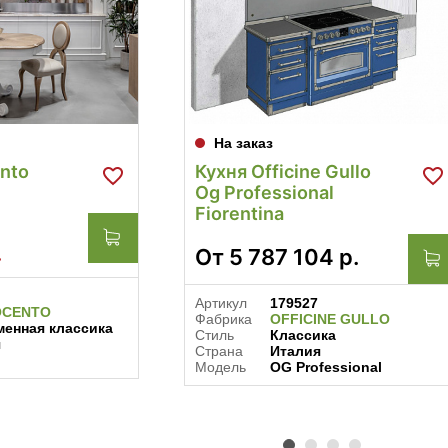
На заказ
ento
Кухня Officine Gullo
Og Professional
Fiorentina
.
От
5 787 104
р.
Артикул
179527
OCENTO
Фабрика
OFFICINE GULLO
енная классика
Стиль
Классика
я
Страна
Италия
Модель
OG Professional