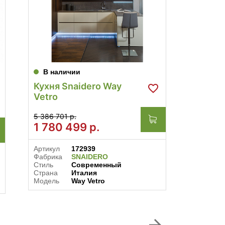
В наличии
В нал
Кухня Snaidero Way
Кухня 
Vetro
Chron
5 386 701 р.
5 954 97
1 780 499
р.
3 996
Артикул
172939
Артикул
Фабрика
SNAIDERO
Фабрика
Стиль
Современный
Стиль
Страна
Италия
Совреме
Модель
Way Vetro
Соврем
Страна
Модель