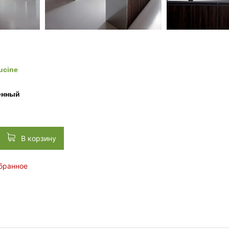
ucine
енный
В корзину
збранное