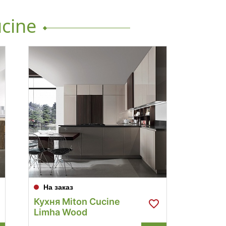
cine
На заказ
На за
Кухня Miton Cucine
Кухня 
Limha Wood
Skin