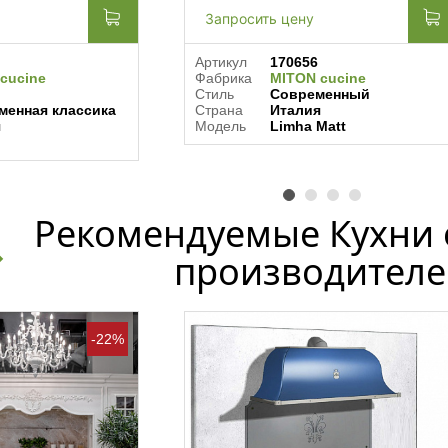
Запросить цену
Артикул
170656
cucine
Фабрика
MITON cucine
Стиль
Современный
менная классика
Страна
Италия
я
Модель
Limha Matt
Рекомендуемые Кухни 
производителе
-22%