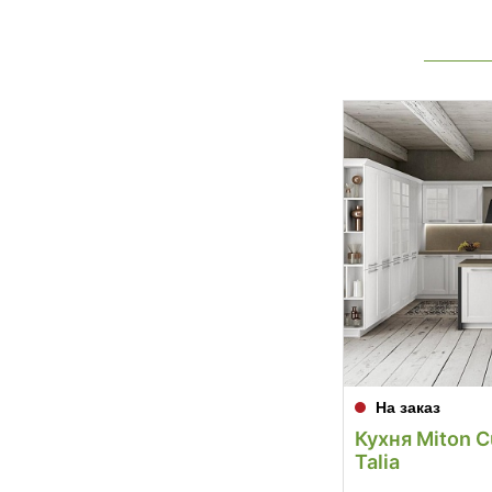
На заказ
Кухня Miton C
Talia