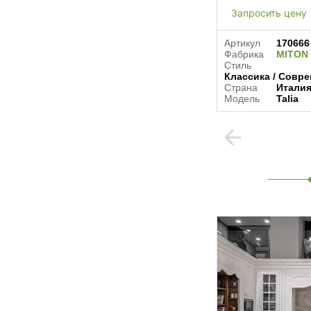
Запросить цену
Артикул
170666
Фабрика
MITON 
Стиль
Классика / Совре
Страна
Итали
Модель
Talia
arrow_back