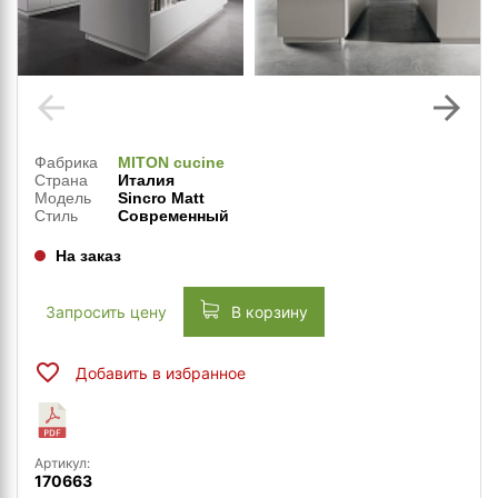
arrow_back
arrow_forward
Фабрика
MITON cucine
Страна
Италия
Модель
Sincro Matt
Стиль
Современный
На заказ
Запросить цену
В корзину
Добавить в избранное
Артикул:
170663