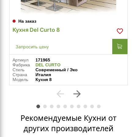
На заказ
Кухня Del Curto 8
Запросить цену
Артикул
171965
Фабрика
DEL CURTO
Стиль
Современный / Эко
Страна
Италия
Модель
Кухня 8
arrow_back
arrow_forward
Рекомендуемые Кухни от
других производителей