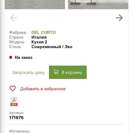
arrow_back
arrow_forward
Фабрика
DEL CURTO
Страна
Италия
Модель
Кухня 2
Стиль
Современный / Эко
На заказ
Запросить цену
В корзину
Добавить в избранное
Артикул:
171976
Материалы: