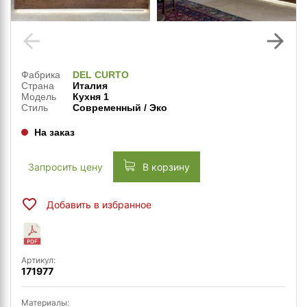
arrow_back
arrow_forward
Фабрика
DEL CURTO
Страна
Италия
Модель
Кухня 1
Стиль
Современный / Эко
На заказ
Запросить цену
В корзину
Добавить в избранное
Артикул:
171977
Материалы: