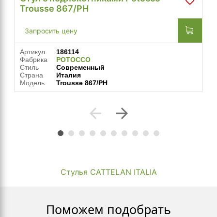
Trousse 867/PH
Запросить цену
Артикул
186114
Фабрика
POTOCCO
Стиль
Современный
Страна
Италия
Модель
Trousse 867/PH
arrow_back
arrow_forward
Стулья CATTELAN ITALIA
Поможем подобрать