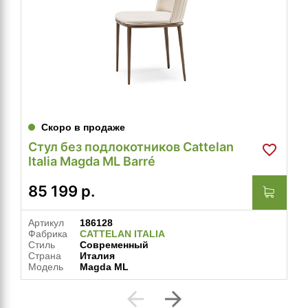
Скоро в продаже
Стул без подлокотников Cattelan
Italia Magda ML Barré
85 199
р.
Артикул
186128
Фабрика
CATTELAN ITALIA
Стиль
Современный
Страна
Италия
Модель
Magda ML
arrow_back
arrow_forward