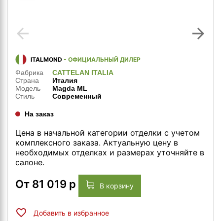
arrow_back
arrow_forward
ITALMOND
- ОФИЦИАЛЬНЫЙ ДИЛЕР
Фабрика
CATTELAN ITALIA
Страна
Италия
Модель
Magda ML
Стиль
Современный
На заказ
Цена в начальной категории отделки с учетом
комплексного заказа. Актуальную цену в
необходимых отделках и размерах уточняйте в
салоне.
От
81 019
р
В корзину
Добавить в избранное