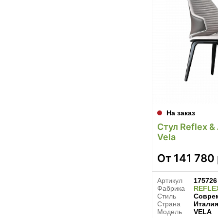
На заказ
Стул Reflex &
Vela
От
141 780
Артикул
175726
Фабрика
REFLE
Стиль
Совре
Страна
Итали
Модель
VELA