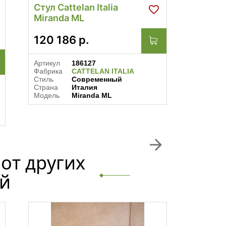
Стул Cattelan Italia
Стул Ca
Miranda ML
Rita
120 186
р.
От
54
Артикул
186127
Артикул
Фабрика
CATTELAN ITALIA
Фабрика
Стиль
Современный
Стиль
Страна
Италия
Страна
Модель
Miranda ML
Модель
arrow_forward
от других
й