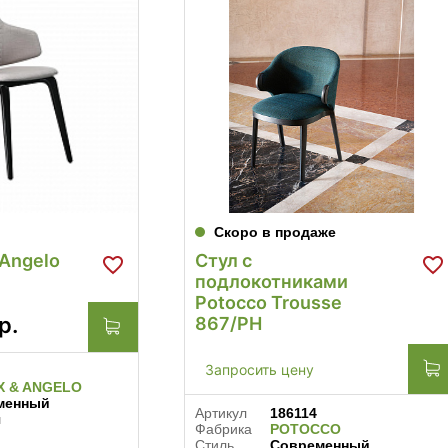
Скоро в продаже
 Angelo
Стул с
подлокотниками
Potocco Trousse
р.
867/PH
Запросить цену
X & ANGELO
менный
Артикул
186114
я
Фабрика
POTOCCO
Стиль
Современный