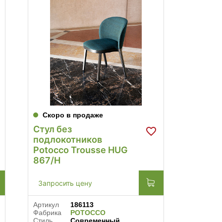
Скоро в продаже
В нал
Стул без
Стул с
подлокотников
подло
Potocco Trousse HUG
Lema 
867/H
136 3
Запросить цену
Артикул
Фабрика
Артикул
186113
Стиль
Фабрика
POTOCCO
Страна
Стиль
Современный