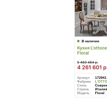
В наличии
Кухня L'ottoc
Floral
5 460 464 р.
4 261 601
р
Артикул
172941
Фабрика
L'OTT
Стиль
Соврем
Страна
Итали
Модель
Floral