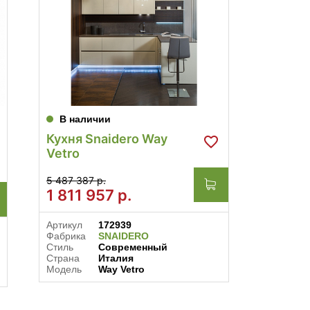
В наличии
В нал
Кухня Snaidero Way
Кухня 
Vetro
Chron
5 487 387 р.
6 066 28
1 811 957
р.
4 066
Артикул
172939
Артикул
Фабрика
SNAIDERO
Фабрика
Стиль
Современный
Стиль
Страна
Италия
Совреме
Модель
Way Vetro
Соврем
Страна
Модель