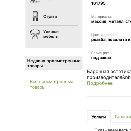
161795
Стулья
Материалы:
массив, металл, с
Уличная
Цвет и декор:
мебель
резьба, позолота и
Вариации:
под заказ
Недавно просмотренные
товары
Барочная эстетика
производителя&nbs
Все просмотренные
Подробнее
товары
Гарант
Услуги
Оказываем весь с