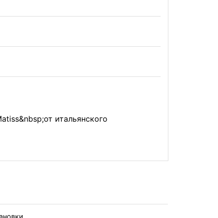
atiss&nbsp;от итальянского
тановки.