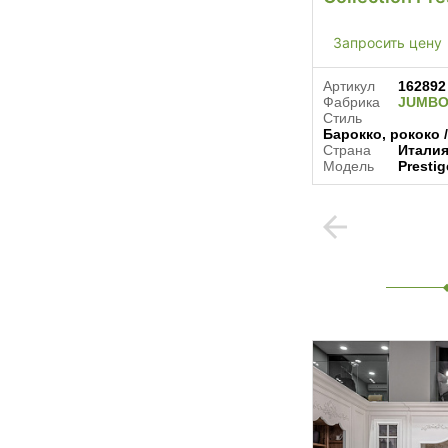
Запросить цену
Артикул
162892
Фабрика
JUMBO
Стиль
Барокко, рококо 
Страна
Итали
Модель
Prestig
arrow_back