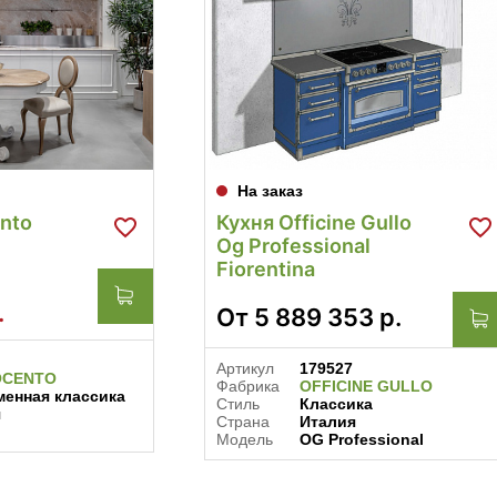
На заказ
ento
Кухня Officine Gullo
Og Professional
Fiorentina
.
От
5 889 353
р.
Артикул
179527
OCENTO
Фабрика
OFFICINE GULLO
енная классика
Стиль
Классика
я
Страна
Италия
Модель
OG Professional