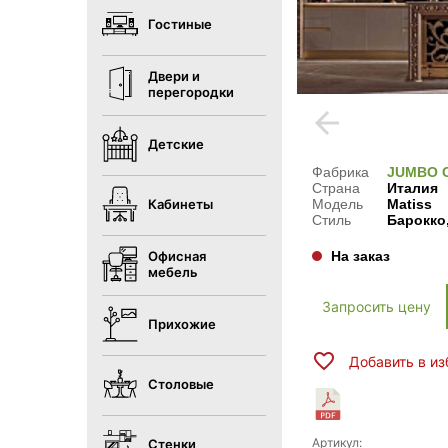
Гостиные
Двери и
перегородки
arrow_back
Детские
Фабрика
JUMBO 
Страна
Италия
Кабинеты
Модель
Matiss
Стиль
Барокко,
Офисная
На заказ
мебель
Запросить цену
Прихожие
Добавить в и
Столовые
Артикул:
Стенки