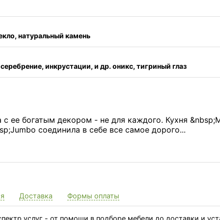
текло, натуральный камень
 серебрение, инкрустации, и др. оникс, тигриный глаз
 с ее богатым декором - не для каждого. Кухня &nbsp;M
p;Jumbo соединила в себе все самое дорого...
ия
Доставка
Формы оплаты
пектр услуг - от помощи в подборе мебели до доставки и ус