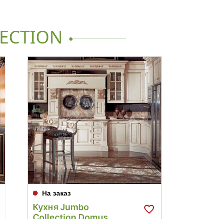
ECTION
На заказ
На за
Кухня Jumbo
Кухня
Collection Domus
Collec