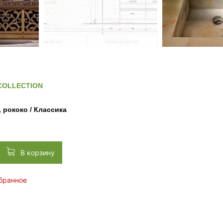
COLLECTION
 рококо / Классика
В корзину
збранное