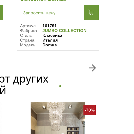
Запросить цену
Запрос
Артикул
161791
Артикул
Фабрика
JUMBO COLLECTION
Фабрика
Стиль
Классика
Стиль
Страна
Италия
Барокко,
Модель
Domus
Страна
Модель
arrow_forward
от других
й
-70%