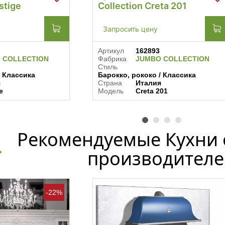
stige
Collection Creta 201
Запросить цену
Артикул
162893
 COLLECTION
Фабрика
JUMBO COLLECTION
Стиль
/ Классика
Барокко, рококо / Классика
я
Страна
Италия
e
Модель
Creta 201
Рекомендуемые Кухни 
производителе
-22%