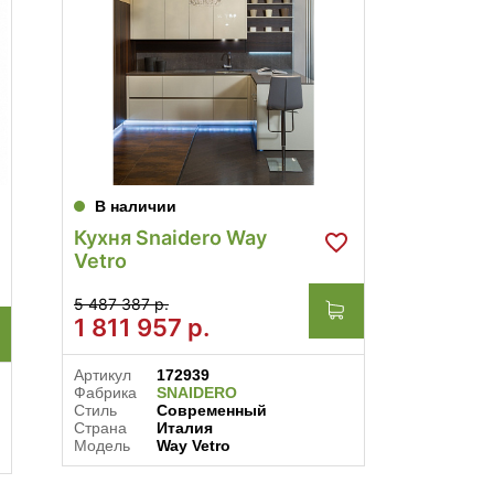
В наличии
В нал
Кухня Snaidero Way
Кухня 
Vetro
Chron
5 487 387 р.
6 066 28
1 811 957
р.
4 066
Артикул
172939
Артикул
Фабрика
SNAIDERO
Фабрика
Стиль
Современный
Стиль
Страна
Италия
Совреме
Модель
Way Vetro
Соврем
Страна
Модель