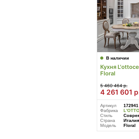
В наличии
Кухня L'ottoc
Floral
5 460 464 р.
4 261 601
р
Артикул
172941
Фабрика
L'OTT
Стиль
Соврем
Страна
Итали
Модель
Floral