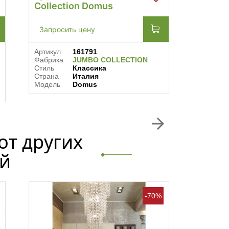
Collection Domus
Collec
Запросить цену
Запрос
Артикул
161791
Артикул
Фабрика
JUMBO COLLECTION
Фабрика
Стиль
Классика
Стиль
Страна
Италия
Барокко,
Модель
Domus
Страна
Модель
arrow_forward
от других
й
-70%