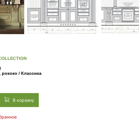
COLLECTION
3
 рококо / Классика
В корзину
збранное