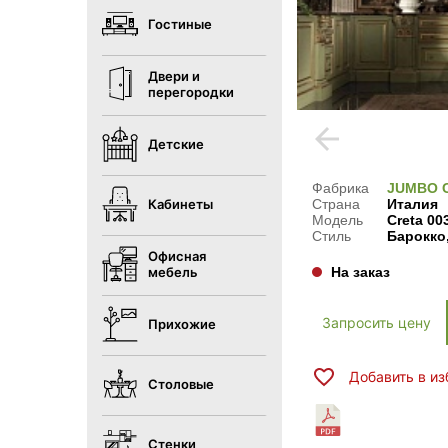
Гостиные
Двери и
перегородки
arrow_back
Детские
Фабрика
JUMBO 
Страна
Италия
Кабинеты
Модель
Creta 00
Стиль
Барокко,
Офисная
На заказ
мебель
Запросить цену
Прихожие
Добавить в и
Столовые
Стенки