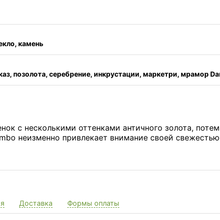
екло, камень
аказ, позолота, серебрение, инкрустации, маркетри, мрамор D
ок с несколькими оттенками античного золота, потемн
mbo неизменно привлекает внимание своей свежестью 
ия
Доставка
Формы оплаты