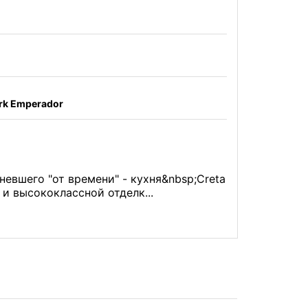
ark Emperador
евшего "от времени" - кухня&nbsp;Creta
и высококлассной отделк...