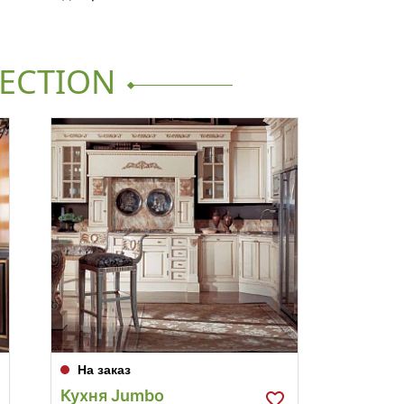
ECTION
На заказ
На за
Кухня Jumbo
Кухня