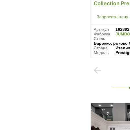
Collection Pre
Запросить цену
Артикул
162892
Фабрика
JUMBO
Стиль
Барокко, рококо 
Страна
Итали
Модель
Prestig
arrow_back