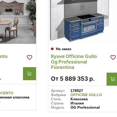
На заказ
ento
Кухня Officine Gullo
Og Professional
Fiorentina
.
От
5 889 353
р.
Артикул
179527
OCENTO
Фабрика
OFFICINE GULLO
енная классика
Стиль
Классика
я
Страна
Италия
Модель
OG Professional