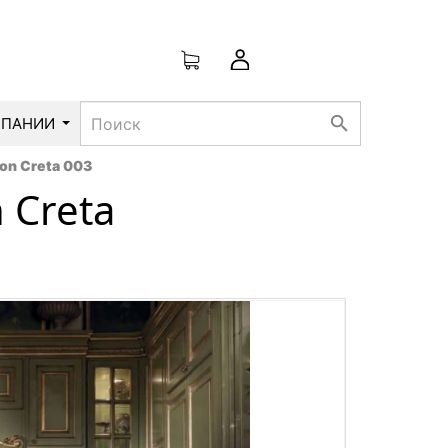
search
МПАНИИ
ion Creta 003
 Creta