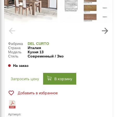
arrow_back
arrow_forward
Фабрика
DEL CURTO
Страна
Италия
Модель
Кухня 13
Стиль
Современный / Эко
На заказ
Запросить цену
В корзину
Добавить в избранное
Артикул: