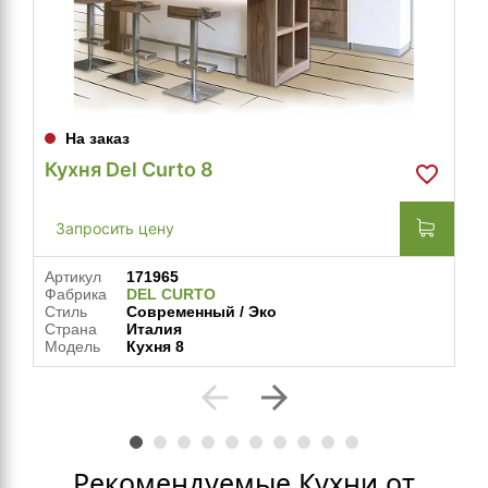
На заказ
Кухня Del Curto 8
Запросить цену
Артикул
171965
Фабрика
DEL CURTO
Стиль
Современный / Эко
Страна
Италия
Модель
Кухня 8
arrow_back
arrow_forward
Рекомендуемые Кухни от