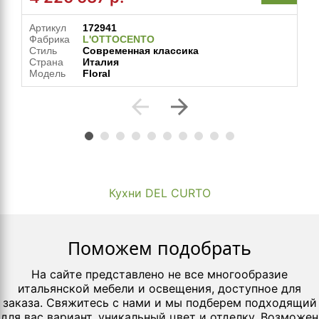
Артикул
172941
Фабрика
L'OTTOCENTO
Стиль
Современная классика
Страна
Италия
Модель
Floral
arrow_back
arrow_forward
Кухни DEL CURTO
Поможем подобрать
На сайте представлено не все многообразие
итальянской мебели и освещения, доступное для
заказа. Свяжитесь с нами и мы подберем подходящий
для вас вариант, уникальный цвет и отделку. Возможен